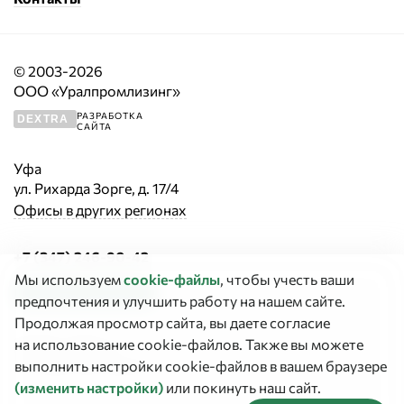
© 2003-2026
ООО «Уралпромлизинг»
РАЗРАБОТКА
DEXTRA
САЙТА
Уфа
ул. Рихарда Зорге, д. 17/4
Офисы в других регионах
+7 (347) 246-90-42
Мы используем
cookie‑файлы
, чтобы учесть ваши
Заказать звонок
предпочтения и улучшить работу на нашем сайте.
Продолжая просмотр сайта, вы даете согласие
График работы:
на использование cookie-файлов. Также вы можете
Сегодня выходной
выполнить настройки cookie-файлов в вашем браузере
(изменить настройки)
или покинуть наш сайт.